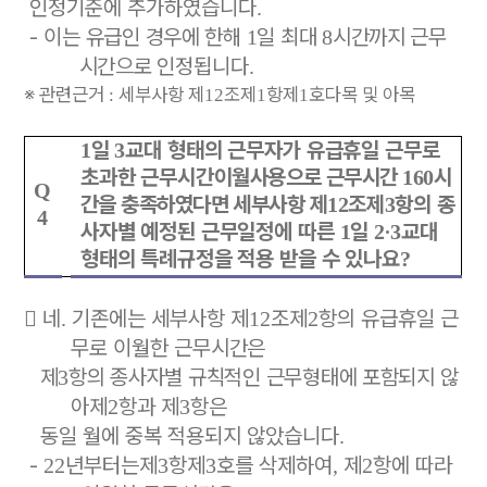
인정기준에 추가하였습니다
.
-
이는 유급인 경우에 한해
일 최대
시간까지 근무
1
8
시간으로 인정
됩니다
.
※
관련근거
세부사항 제
조제
항제
호다목 및 아목
:
12
1
1
일
교대 형태의 근무자가 유급휴일 근무로
1
3
초과한 근무시간
이월사용으로 근무시간
시
160
Q
간을 충족하였다면 세부사항 제
조
제
항의 종
12
3
4
사자별 예정된 근무일정에 따른
일
‧
교대
1
2
3
형태의 특례규정을 적용 받을 수 있나요
?

네
기존에는 세부사항 제
조제
항의 유급휴일 근
.
12
2
무로 이월한
근무시간은
제
항의 종사자별 규칙적인 근무형태에 포함되지 않
3
아
제
항과 제
항은
2
3
동일 월에 중복 적용되지 않았습니다
.
-
년부터는
제
항제
호를 삭제하여
제
항에 따라
22
3
3
,
2