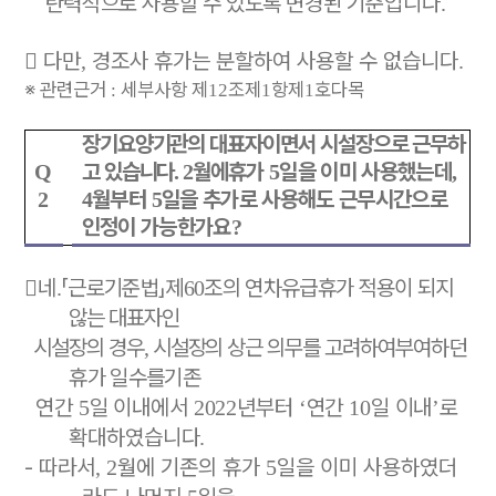
탄력적으로 사용할 수 있도록
변경된
기준입니다
.

다만
경조사 휴가는 분할하여 사용할 수 없습니다
,
.
※
관련근거
세부사항 제
조제
항제
호다목
:
12
1
1
장기요양기관의 대표자이면서 시설장으로 근무하
고 있습니다
월에
휴가
일을 이미 사용했는데
Q
. 2
5
,
월부터
일을 추가로 사용해도 근무시간으로
2
4
5
인정이 가능한가요
?

네
「
근로기준법
」
제
조의 연차유급휴가 적용이
되지
.
60
않는 대표자인
시설장의 경우
시설장의 상근 의무를 고려하여
부여하던
,
휴가 일수를
기존
연간
일 이내에서
년부터
연간
일 이내
로
5
2022
‘
10
’
확대하였습니다
.
-
따라서
월에 기존의 휴가
일을 이미 사용하였더
, 2
5