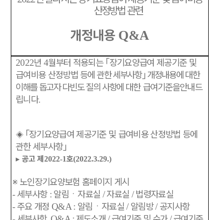
산정방법 관련
개정내용
Q&A
년
월부터 적용되는
｢
장기요양급여 제공기준 및
2022
4
급여비용 산정방법
등에
관한 세부사항
｣
개정내용에 대한
이해를 돕고자 다빈도 질의 사항
에 대한 급여기준을
안내드
립니다
.
｢
장기요양급여 제공기준 및 급여비용 산정방법 등에
◈
관한 세부사항
｣
▸
공고 제
호
2022-1
(2022.3.29.)
※
노인장기요양보험 홈페이지 게시
세부사항
알림
ㆍ
자료실
자료실
법령자료실
-
:
/
/
주요 개정
알림
ㆍ
자료실
알림방
공지사항
-
Q&A :
/
/
세부사항
제도소개
급여기준 및 수가
급여기준
-
, Q&A :
/
/