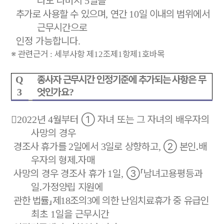
라도 나머지
일을
5
추가로 사용할 수 있으며
연간
일 이내의 범위에서
,
10
근무
시간으로
인정 가능합니다
.
※
관련근거
세부사항 제
조제
항제
호바목
:
12
1
1
종사자 근무시간 인정기준에 추가되는 사항은 무
Q
엇인가요
3
?

년
월부터
①
자녀 또는 그 자녀의 배우자의
2022
4
사망의 경우
경조사 휴가를
일에서
일로 상향하고
②
본인
․
배
2
3
,
우자의 형제
․
자매
사망의 경우
경조사 휴가
일
③
「
남녀고용평등과
1
,
일
․
가정
양립 지원에
관한 법률
」
제
조의
에 의한 난임치료휴가 중 유급인
18
3
최초
일을 근무시간
1