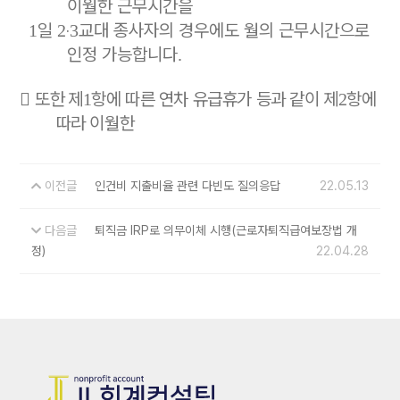
이월한 근무시간을
일
‧
교대
종사자의 경우에도 월의 근무시간으로
1
2
3
인정 가능합니다
.

또한
제
항에 따른 연차 유급휴가 등과 같이 제
항에
1
2
따라 이월한
이전글
인건비 지출비율 관련 다빈도 질의응답
22.05.13
다음글
퇴직금 IRP로 의무이체 시행(근로자퇴직급여보장법 개
정)
22.04.28